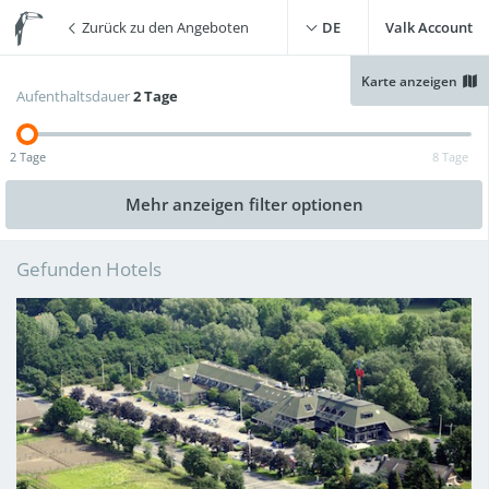
Zurück zu den Angeboten
DE
Valk Account
Karte anzeigen
Aufenthaltsdauer
2 Tage
Gratis WLAN
(
2
)
Schwimmbad
(
0
)
2 Tage
8 Tage
Kostenloses Parken
(
1
)
Live-Cooking-Restaurant
(
0
)
Mehr anzeigen
filter optionen
Ladestation Elektroauto
(
1
)
Sauna
(
0
)
Gefunden Hotels
1