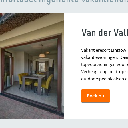
Van der Val
Vakantieresort Linstow 
vakantiewoningen. Daar
topvoorzieningen voor e
Verheug u op het tropi
outdoorspeelplaatsen en
Boek nu