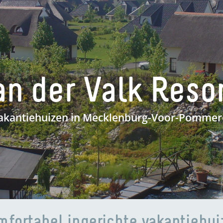
n der Valk Reso
akantiehuizen in Mecklenburg-Voor-Pommer
fortabel ingerichte vakantiehu