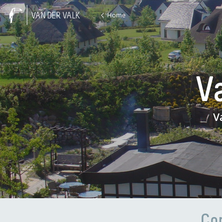
Home
VAN DER VALK
Va
V
Com