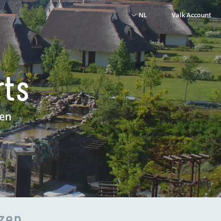
NL
Valk Account
rts
en
izen